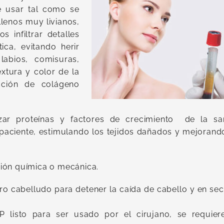
e usar tal como se
lenos muy livianos,
 infiltrar detalles
ica, evitando herir
abios, comisuras,
extura y color de la
cción de colágeno
izar proteínas y factores de crecimiento de la sa
 paciente, estimulando los tejidos dañados y mejorand
ión química o mecánica.
ro cabelludo para detener la caída de cabello y en se
 listo para ser usado por el cirujano, se requier